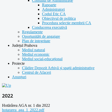
Consiliul de Administrație
Rapoarte
Administratori
Codul Etic CA
Obiectivul de politica
Procedura selectie membrii CA
Conducerea executivă
Regulamente
Oportunități de angajare
Plan de integritate
Județul Prahova
Mediul natural
Mediul economic
Mediul social-educațional
Proiecte
Clădire Depozit Arhivă și spații administrative
Centrul de Afaceri
Anunțuri
2022
Hotărârea AGA nr. 1 din 2022
hotararea_aga_1_2022.pdf