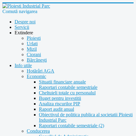
Comută navigarea
Despre noi
Servicii
Extindere
Ploiesti
Urlati
Mizil
Ciorani
Bărcănești
Info utile
Hotărâri AGA
Economic
Situatii financiare anuale
Raportari contabile semestriale
Cheltuieli totale cu personalul
Buget pentru investitii
Analiza riscurilor PIP
Raport audit anual
Obiectivul de politica publica al societatii Ploiesti
Industrial Parc
Raportari contabile semestriale (2)
Conducerea