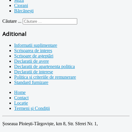
Mizil
Ciorani
Bărcănești
Căutare ...
Aditional
Informatii suplimentare
Scrisoarea de interes
Scrisoare de așteptări
Declaratii de avere
Declaratii de apartenenta politica
Declaratii de interese
Politica si criteriile de remunerare
Standard furnizare
Home
Contact
Locație
Termeni şi Condiţii
Șoseaua Ploiești-Târgoviște, km 8, Str. Sferei Nr. 1,