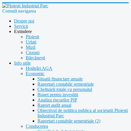
Comută navigarea
Despre noi
Servicii
Extindere
Ploiesti
Urlati
Mizil
Ciorani
Bărcănești
Info utile
Hotărâri AGA
Economic
Situatii financiare anuale
Raportari contabile semestriale
Cheltuieli totale cu personalul
Buget pentru investitii
Analiza riscurilor PIP
Raport audit anual
Obiectivul de politica publica al societatii Ploiesti
Industrial Parc
Raportari contabile semestriale (2)
Conducerea