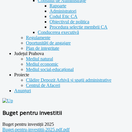
Consiliul de Administrație
Rapoarte
Administratori
Codul Etic CA
Obiectivul de politica
Procedura selectie membrii CA
Conducerea executivă
Regulamente
Oportunități de angajare
Plan de integritate
Județul Prahova
Mediul natural
Mediul economic
Mediul social-educațional
Proiecte
Clădire Depozit Arhivă și spații administrative
Centrul de Afaceri
Anunțuri
Buget pentru investitii
Buget pentru investiții 2025
Buget-pentru-investitii-2025.pdf.pdf