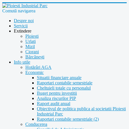
Comută navigarea
Despre noi
Servicii
Extindere
Ploiesti
Urlati
Mizil
Ciorani
Bărcănești
Info utile
Hotărâri AGA
Economic
Situatii financiare anuale
Raportari contabile semestriale
Cheltuieli totale cu personalul
Buget pentru investitii
Analiza riscurilor PIP
Raport audit anual
Obiectivul de politica publica al societatii Ploiesti
Industrial Parc
Raportari contabile semestriale (2)
Conducerea