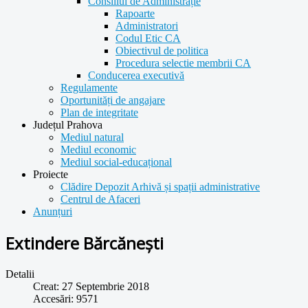
Consiliul de Administrație
Rapoarte
Administratori
Codul Etic CA
Obiectivul de politica
Procedura selectie membrii CA
Conducerea executivă
Regulamente
Oportunități de angajare
Plan de integritate
Județul Prahova
Mediul natural
Mediul economic
Mediul social-educațional
Proiecte
Clădire Depozit Arhivă și spații administrative
Centrul de Afaceri
Anunțuri
Extindere Bărcănești
Detalii
Creat: 27 Septembrie 2018
Accesări: 9571