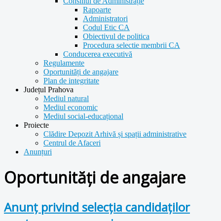
Consiliul de Administrație
Rapoarte
Administratori
Codul Etic CA
Obiectivul de politica
Procedura selectie membrii CA
Conducerea executivă
Regulamente
Oportunități de angajare
Plan de integritate
Județul Prahova
Mediul natural
Mediul economic
Mediul social-educațional
Proiecte
Clădire Depozit Arhivă și spații administrative
Centrul de Afaceri
Anunțuri
Oportunități de angajare
Anunț privind selecția candidaților