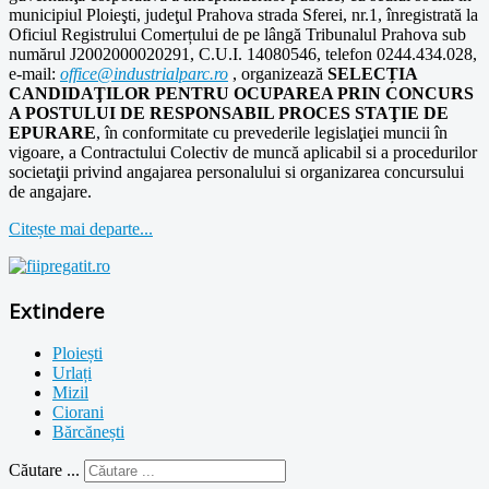
municipiul Ploieşti, judeţul Prahova strada Sferei, nr.1, înregistrată la
Oficiul Registrului Comerțului de pe lângă Tribunalul Prahova sub
numărul J2002000020291, C.U.I. 14080546, telefon 0244.434.028,
e-mail:
office@industrialparc.ro
, organizează
SELECȚIA
CANDIDAŢILOR
PENTRU OCUPAREA PRIN CONCURS
A POSTULUI DE RESPONSABIL PROCES STAŢIE DE
EPURARE
, în conformitate cu prevederile legislaţiei muncii în
vigoare, a Contractului Colectiv de muncă aplicabil si a procedurilor
societaţii privind angajarea personalului si organizarea concursului
de angajare.
Citește mai departe...
Extindere
Ploiești
Urlați
Mizil
Ciorani
Bărcănești
Căutare ...