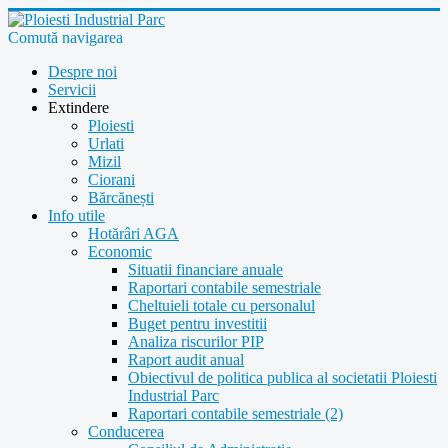
Comută navigarea
Despre noi
Servicii
Extindere
Ploiesti
Urlati
Mizil
Ciorani
Bărcănești
Info utile
Hotărâri AGA
Economic
Situatii financiare anuale
Raportari contabile semestriale
Cheltuieli totale cu personalul
Buget pentru investitii
Analiza riscurilor PIP
Raport audit anual
Obiectivul de politica publica al societatii Ploiesti
Industrial Parc
Raportari contabile semestriale (2)
Conducerea