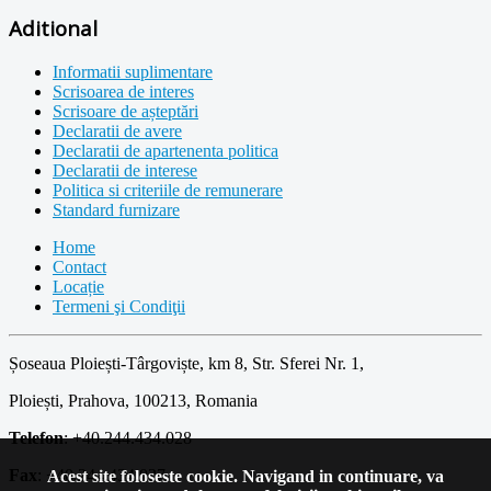
Aditional
Informatii suplimentare
Scrisoarea de interes
Scrisoare de așteptări
Declaratii de avere
Declaratii de apartenenta politica
Declaratii de interese
Politica si criteriile de remunerare
Standard furnizare
Home
Contact
Locație
Termeni şi Condiţii
Șoseaua Ploiești-Târgoviște, km 8, Str. Sferei Nr. 1,
Ploiești, Prahova, 100213, Romania
Telefon
: +40.244.434.028
Fax
: +40.244.434.027
Acest site foloseste cookie. Navigand in continuare, va