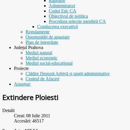
Rapoarte
Administratori
Codul Etic CA
Obiectivul de politica
Procedura selectie membrii CA
Conducerea executivă
Regulamente
Oportunități de angajare
Plan de integritate
Județul Prahova
Mediul natural
Mediul economic
Mediul social-educațional
Proiecte
Clădire Depozit Arhivă și spații administrative
Centrul de Afaceri
Anunțuri
Extindere Ploiesti
Detalii
Creat: 08 Iulie 2011
Accesări: 46517