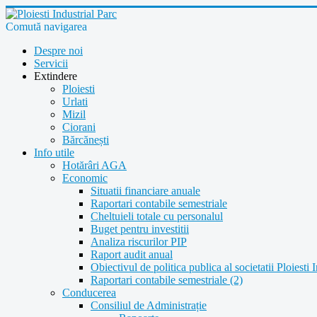
Comută navigarea
Despre noi
Servicii
Extindere
Ploiesti
Urlati
Mizil
Ciorani
Bărcănești
Info utile
Hotărâri AGA
Economic
Situatii financiare anuale
Raportari contabile semestriale
Cheltuieli totale cu personalul
Buget pentru investitii
Analiza riscurilor PIP
Raport audit anual
Obiectivul de politica publica al societatii Ploiesti 
Raportari contabile semestriale (2)
Conducerea
Consiliul de Administrație