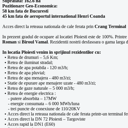
Suprafata: 162.6 ha
Pozitionare Geo-Economica:
58 km fata de Bucuresti
45 km fata de aeroportul international Henri Coanda
Acces direct la reteaua nationala de cale ferata prin
Crang Terminal
In prezent gradul de ocupare al locatiei Ploiesti este de 100%. Printre re
Roman
si
Biroul Vamal
. Rezidentii nostrii desfasoara o gama larga de
In locatia Ploiesti venim in sprijinul rezidentilor cu:
• Retea de drumuri – 5,6 Km;
• Retea de iluminat stradal;
• Retea de apa potabila - 120 m3/h;
• Retea de apa pluvial;
• Retea de apa menajera - 480 m3/zi;
• Statie de epurare ape menajere uzate - 480 m3/zi;
• Retea de gaze naturale – 5 000 m3/h;
• Retea de energie electrica :
- putere absorbita – 17MW
- energie consumata – 6 000 MWh/luna
- trei puncte de conexiune de 110/20KV
• Acces direct la reteaua nationala de cale ferata printr-un terminal f
• Acces direct la DN 72 Ploiesti – Targoviste
• Acces rapid la DN1 (E60)