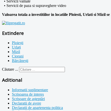
• Servicii vamale
• Servicii de paza si supraveghere video
Valoarea totala a investitiilor in locatiile Ploiesti, Urlati si Mizil s
Extindere
Ploiești
Urlați
Mizil
Ciorani
Bărcănești
Căutare ...
Aditional
Informatii suplimentare
Scrisoarea de interes
Scrisoare de așteptări
Declaratii de avere
Declaratii de apartenenta politica