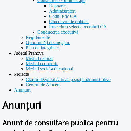
Consiliul de Administrație
Rapoarte
Administratori
Codul Etic CA
Obiectivul de politica
Procedura selectie membrii CA
Conducerea executivă
Regulamente
Oportunități de angajare
Plan de integritate
Județul Prahova
Mediul natural
Mediul economic
Mediul social-educațional
Proiecte
Clădire Depozit Arhivă și spații administrative
Centrul de Afaceri
Anunțuri
Anunțuri
Anunt de consultare publica pentru