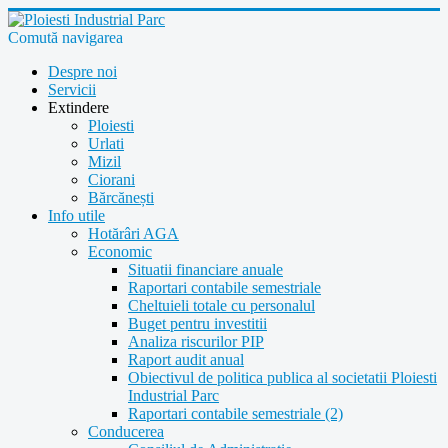
Comută navigarea
Despre noi
Servicii
Extindere
Ploiesti
Urlati
Mizil
Ciorani
Bărcănești
Info utile
Hotărâri AGA
Economic
Situatii financiare anuale
Raportari contabile semestriale
Cheltuieli totale cu personalul
Buget pentru investitii
Analiza riscurilor PIP
Raport audit anual
Obiectivul de politica publica al societatii Ploiesti
Industrial Parc
Raportari contabile semestriale (2)
Conducerea