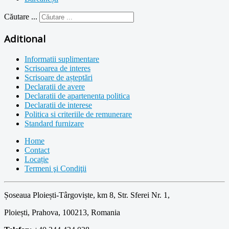
Căutare ...
Aditional
Informatii suplimentare
Scrisoarea de interes
Scrisoare de așteptări
Declaratii de avere
Declaratii de apartenenta politica
Declaratii de interese
Politica si criteriile de remunerare
Standard furnizare
Home
Contact
Locație
Termeni şi Condiţii
Șoseaua Ploiești-Târgoviște, km 8, Str. Sferei Nr. 1,
Ploiești, Prahova, 100213, Romania