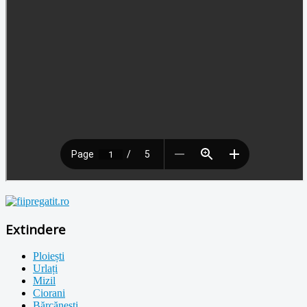
Extindere
Ploiești
Urlați
Mizil
Ciorani
Bărcănești