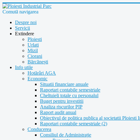
Comută navigarea
Despre noi
Servicii
Extindere
Ploiesti
Urlati
Mizil
Ciorani
Bărcănești
Info utile
Hotărâri AGA
Economic
Situatii financiare anuale
Raportari contabile semestriale
Cheltuieli totale cu personalul
Buget pentru investitii
Analiza riscurilor PIP
Raport audit anual
Obiectivul de politica publica al societatii Ploiesti 
Raportari contabile semestriale (2)
Conducerea
Consiliul de Administrație