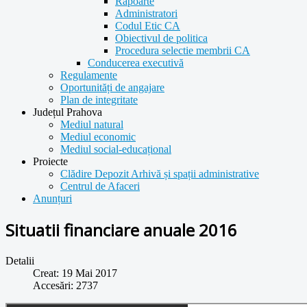
Rapoarte
Administratori
Codul Etic CA
Obiectivul de politica
Procedura selectie membrii CA
Conducerea executivă
Regulamente
Oportunități de angajare
Plan de integritate
Județul Prahova
Mediul natural
Mediul economic
Mediul social-educațional
Proiecte
Clădire Depozit Arhivă și spații administrative
Centrul de Afaceri
Anunțuri
Situatii financiare anuale 2016
Detalii
Creat: 19 Mai 2017
Accesări: 2737