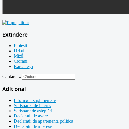
Extindere
Ploiești
Urlați
Mizil
Ciorani
Bărcănești
Căutare ...
Aditional
Informatii suplimentare
Scrisoarea de interes
Scrisoare de așteptări
Declaratii de avere
Declaratii de apartenenta politica
Declaratii de interese